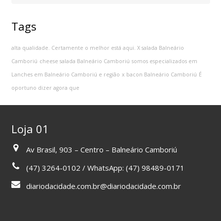
Tags
alta qualidade. Certamente o melhor está aqui. X salada Balneário
Camboriú
cheese salada Balneário Camboriú
somos especializados em
Lanches em Balneário Camboriú e região
x bacon Balneário Camboriú
É
oportuno dizer agora que
Loja 01
Av Brasil, 903 – Centro – Balneário Camboriú
(47) 3264-0102 / WhatsApp: (47) 98489-0171
diariodacidade.com.br@diariodacidade.com.br