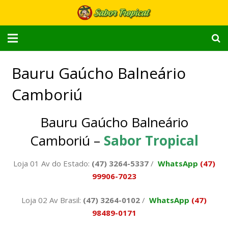
Home
Bauru Gaúcho Balneário
Cardápio
Camboriú
Delivery
Bauru Gaúcho Balneário
Quem Somos
Camboriú –
Sabor Tropical
Localização
Loja 01 Av do Estado:
(47) 3264-5337
/
WhatsApp
(47)
99906-7023
Contato
Loja 02 Av Brasil:
(47) 3264-0102
/
WhatsApp
(47)
98489-0171