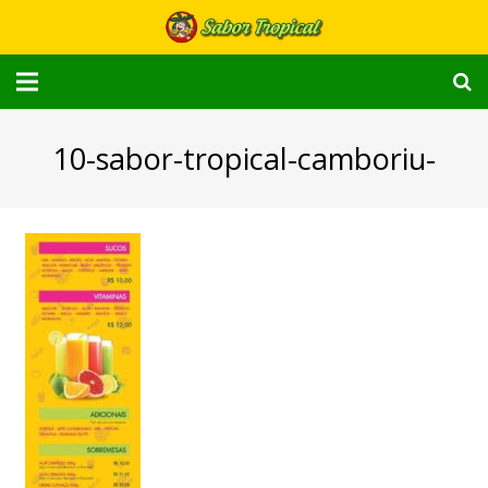
Home
10-sabor-tropical-camboriu-
Cardápio
Delivery
Quem Somos
Localização
Contato