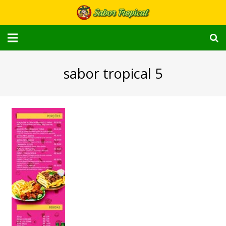
Home
sabor tropical 5
Cardápio
Delivery
Quem Somos
Localização
Contato